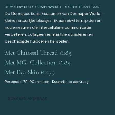
DERMAPEN™ DOOR DERMAPENWORLD — MASTER BEHANDELAAR
Dp Dermaceuticals Exosomen van DermapenWorld —
kleine natuurlijke blaasjes rijk aan eiwitten, lipiden en
nucleïnezuren die intercellulaire communicatie
verbeteren, collageen en elastine stimuleren en
beschadigde huidcellen herstellen.
Met Chitossil Thread €189
Met MG- Collection €189
Met Exo-Skin € 279
Per sessie· 75-90 minuten · Kuurprijs op aanvraag
BOEK EEN AFSPRAAK